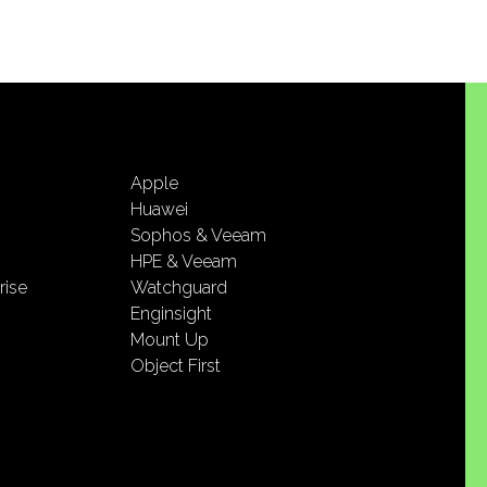
Apple
Huawei
Sophos & Veeam
HPE & Veeam
rise
Watchguard
Enginsight
Mount Up
Object First