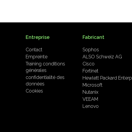
Entreprise
Fabricant
Contact
Sophos
Empreinte
ALSO Schweiz AG
Training conditions
Cisco
générales
Fortinet
confidentialité des
Hewlett Packard Enterp
données
Microsoft
Cookies
Nutanix
VEEAM
Lenovo