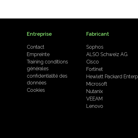
Entreprise
Fabricant
Contact
Sophos
Empreinte
ALSO Schweiz AG
Training conditions
Cisco
générales
Fortinet
confidentialité des
Hewlett Packard Enterp
données
Microsoft
Cookies
Nutanix
VEEAM
Lenovo