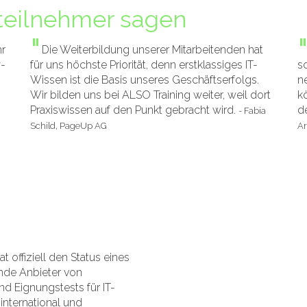
teilnehmer sagen
"
hr
Die Weiterbildung unserer Mitarbeitenden hat
w-
für uns höchste Priorität, denn erstklassiges IT-
s
Wissen ist die Basis unseres Geschäftserfolgs.
n
Wir bilden uns bei ALSO Training weiter, weil dort
k
Praxiswissen auf den Punkt gebracht wird.
d
- Fabia
Schild, PageUp AG
Ar
 offiziell den Status eines
ende Anbieter von
 Eignungstests für IT-
 international und