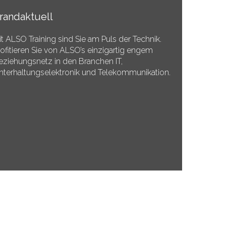
randaktuell
it ALSO Training sind Sie am Puls der Technik.
rofitieren Sie von ALSO’s einzigartig engem
eziehungsnetz in den Branchen IT,
nterhaltungselektronik und Telekommunikation.