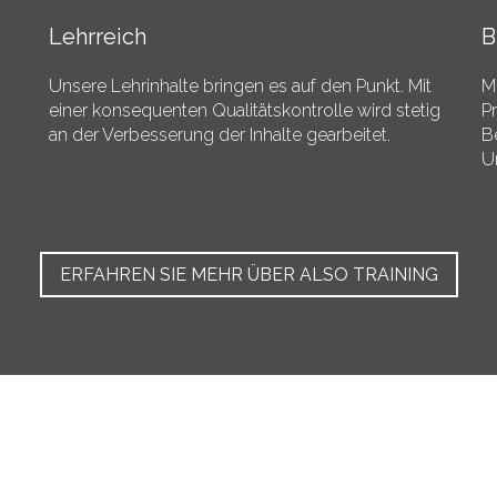
Lehrreich
B
Unsere Lehrinhalte bringen es auf den Punkt. Mit
M
einer konsequenten Qualitätskontrolle wird stetig
P
an der Verbesserung der Inhalte gearbeitet.
B
U
ERFAHREN SIE MEHR ÜBER ALSO TRAINING