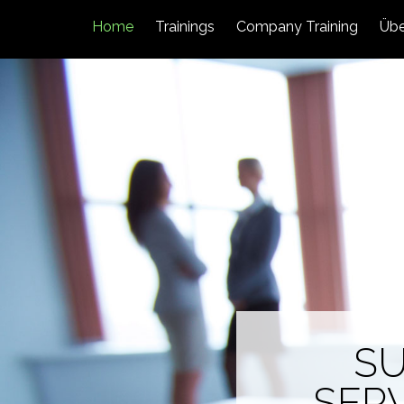
Home
Trainings
Company Training
Übe
SU
SERV