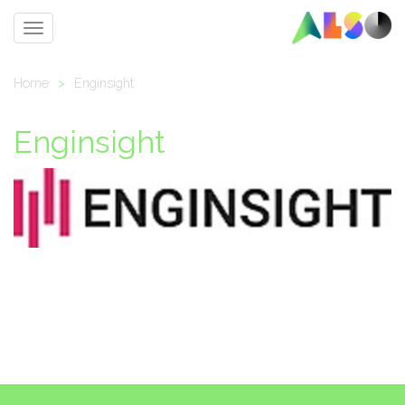
Toggle
navigation
Home
>
Enginsight
Enginsight