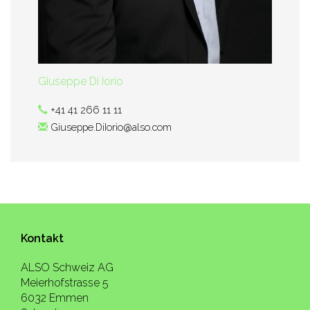
Giuseppe Di Iorio
+41 41 266 11 11
Giuseppe.DiIorio@also.com
Kontakt
ALSO Schweiz AG
Meierhofstrasse 5
6032 Emmen