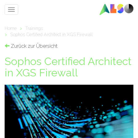
Toggle
navigation
Home
>
Trainings
>
Sophos Certified Architect in XGS Firewall
Zurück zur Übersicht
Sophos Certified Architect
in XGS Firewall